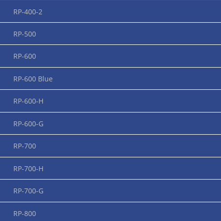
RP-400-2
ZUM PRODUKT
RP-500
RP-600
RP-600-G
Bereits verlegte Kabel oder Seile ohne Probleme absichern?
RP-600 Blue
Dieser Strumpf ist die Lösung! Besonderen Einsatz findet
dieser Kabelstrumpf auch weltweit in Windkraftanlagen,
RP-600-H
sowie in Schwimmkränen, Seilbahn- und Krananlagen.
RP-600-G
ZUM PRODUKT
RP-700
RP-700
RP-700-H
Wenn zwei Montagepunkte gewünscht werden dann sind
RP-700-G
diese Strümpfe bei der Montage der Hit. Ihre flexible Art der
Aufhängung sorgt für den besten Effekt. Sie können vor der
RP-800
Montage an jeder beliebigen Stelle des Kabels angebracht