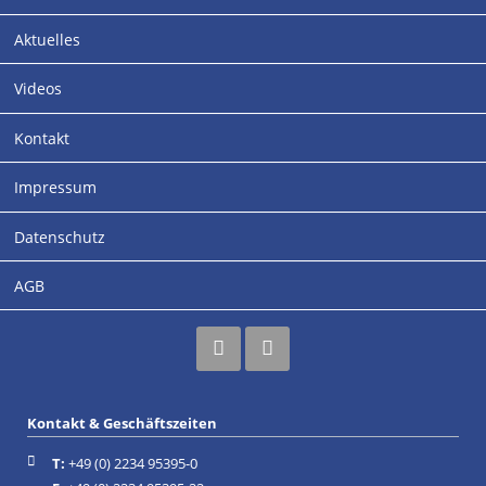
Schutzfaktor.
Aktuelles
ZUM PRODUKT
Videos
Kontakt
Impressum
Adresse
Datenschutz
rupi-Cologne GmbH
Industriestraße 30-32
AGB
(Einfahrt Siemensstraße)
67269 Grünstadt
Germany
Kontakt & Geschäftszeiten
Facebook
Instagram
T:
+49 (0) 2234 95395-0