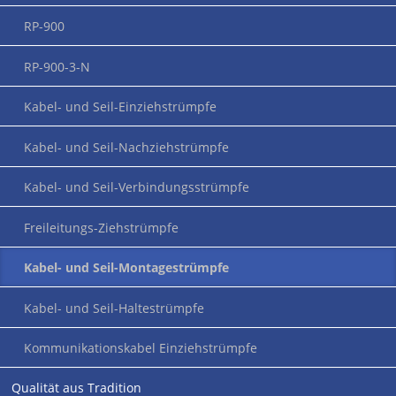
werden.
RP-900
ZUM PRODUKT
RP-900-3-N
Kabel- und Seil-Einziehstrümpfe
Kabel- und Seil-
Kabel- und Seil-Nachziehstrümpfe
Montagestrümpfe
Kabel- und Seil-Verbindungsstrümpfe
(Blue)
Freileitungs-Ziehstrümpfe
Kabel- und Seil-Montagestrümpfe
RP-600 Blue (DGM)
Kabel- und Seil-Haltestrümpfe
Entwickelt speziell (aber nicht ausschließlich) für den Einsatz
Kommunikationskabel Einziehstrümpfe
in Wind-Energieanlagen und hier insbesondere im Bereich
der Loop-Kabel. Zugentlastende Aufhängung der
Qualität aus Tradition
beweglichen Kabel und Leitungen mit höchstmöglichem